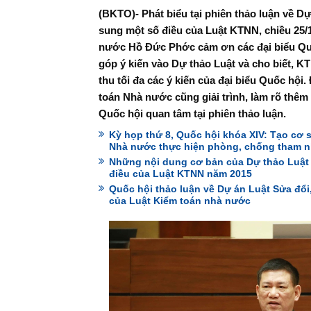
(BKTO)- Phát biểu tại phiên thảo luận về Dự
sung một số điều của Luật KTNN, chiều 25/
nước Hồ Đức Phớc cảm ơn các đại biểu Quố
góp ý kiến vào Dự thảo Luật và cho biết, K
thu tối đa các ý kiến của đại biểu Quốc hội
toán Nhà nước cũng giải trình, làm rõ thêm
Quốc hội quan tâm tại phiên thảo luận.
Kỳ họp thứ 8, Quốc hội khóa XIV: Tạo cơ 
Nhà nước thực hiện phòng, chống tham 
Những nội dung cơ bản của Dự thảo Luật 
điều của Luật KTNN năm 2015
Quốc hội thảo luận về Dự án Luật Sửa đổi
của Luật Kiểm toán nhà nước