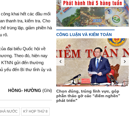
 công khai hết các đầu mối
an thanh tra, kiểm tra. Cho
chế trùng lặp, giảm phiền hà
CÔNG LUẬN VÀ KIỂM TOÁN
u rõ.
ủa đại biểu Quốc hội về
hương. Theo đó, hiện nay
n, KTNN gửi đến thường
 yếu đến Bí thư tỉnh ủy và
[Infographic]: Chân dung tân Tổng
Kiểm toán Nhà nước Trần Sỹ
HỒNG- HƯỜNG
(Ghi)
úng, trúng lĩnh vực, góp
Thanh"
tháo gỡ các “điểm nghẽn”
riển"
 NHÀ NƯỚC
KỲ HỌP THỨ 8