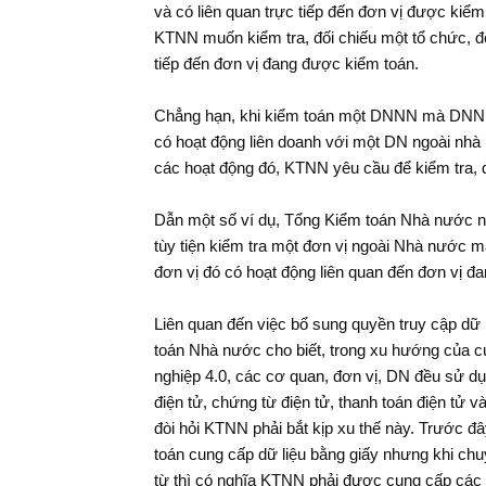
và có liên quan trực tiếp đến đơn vị được kiểm
KTNN muốn kiểm tra, đối chiếu một tổ chức, đơn
tiếp đến đơn vị đang được kiểm toán.
Hình ảnh tại Hội thảo “Phòng,
Chẳng hạn, khi kiểm toán một DNNN mà DNNN
chống tham nhũng và vai trò của
Tổng B
có hoạt động liên doanh với một DN ngoài nhà 
Kiểm toán nhà nước""
trì họ
các hoạt động đó, KTNN yêu cầu để kiểm tra, đ
phòng,
"
Dẫn một số ví dụ, Tổng Kiểm toán Nhà nước
tùy tiện kiểm tra một đơn vị ngoài Nhà nước mà
đơn vị đó có hoạt động liên quan đến đơn vị đ
Liên quan đến việc bổ sung quyền truy cập dữ 
toán Nhà nước cho biết, trong xu hướng của
nghiệp 4.0, các cơ quan, đơn vị, DN đều sử dụ
điện tử, chứng từ điện tử, thanh toán điện tử v
đòi hỏi KTNN phải bắt kịp xu thế này. Trước đ
toán cung cấp dữ liệu bằng giấy nhưng khi chu
từ thì có nghĩa KTNN phải được cung cấp các hồ