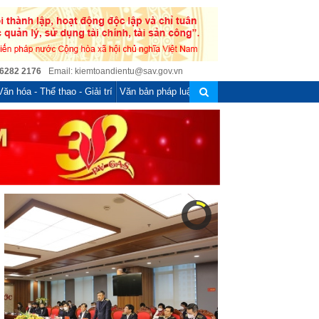
 6282 2176
Email: kiemtoandientu@sav.gov.vn
Văn hóa - Thể thao - Giải trí
Văn bản pháp luật