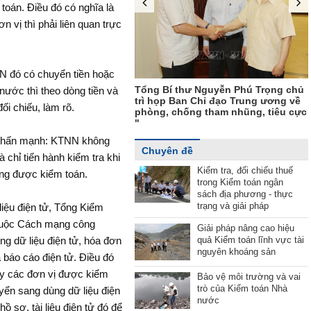
 toán. Điều đó có nghĩa là
 vị thì phải liên quan trực
Trao quyết định chỉ định Bí thư Ban
Cán sự Đảng, Phó Tổng Kiểm toán
nhà nước phụ trách"
 đó có chuyển tiền hoặc
í thư Nguyễn Phú Trọng chủ
nước thì theo dòng tiền và
p Ban Chỉ đạo Trung ương về
ối chiếu, làm rõ.
 chống tham nhũng, tiêu cực
 nhấn mạnh: KTNN không
Chuyên đề
 chỉ tiến hành kiểm tra khi
Kiểm tra, đối chiếu thuế
ang được kiểm toán.
trong Kiểm toán ngân
sách địa phương - thực
trạng và giải pháp
liệu điện tử, Tổng Kiểm
 cuộc Cách mạng công
Giải pháp nâng cao hiệu
quả Kiểm toán lĩnh vực tài
ng dữ liệu điện tử, hóa đơn
nguyên khoáng sản
à báo cáo điện tử. Điều đó
ây các đơn vị được kiểm
Bảo vệ môi trường và vai
trò của Kiểm toán Nhà
yển sang dùng dữ liệu điện
nước
 sơ, tài liệu điện tử đó để