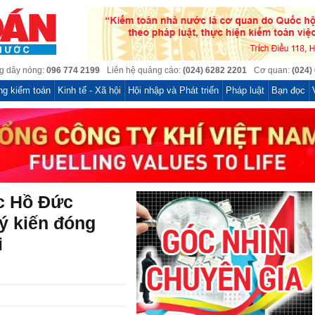
 dây nóng:
096 774 2199
Liên hệ quảng cáo:
(024) 6282 2201
Cơ quan:
(024)
ng kiểm toán
Kinh tế - Xã hội
Hội nhập và Phát triển
Pháp luật
Bạn đọc
c Hồ Đức
 ý kiến đóng
i