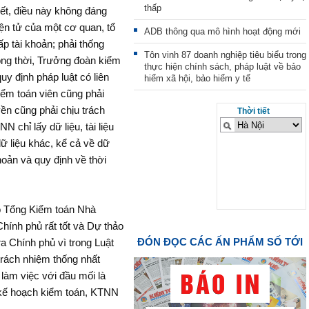
thấp
ết, điều này không đáng
iện tử của một cơ quan, tổ
ADB thông qua mô hình hoạt động mới
p tài khoản; phải thống
Tôn vinh 87 doanh nghiệp tiêu biểu trong
Đồng thời, Trưởng đoàn kiểm
thực hiện chính sách, pháp luật về bảo
uy định pháp luật có liên
hiểm xã hội, bảo hiểm y tế
iểm toán viên cũng phải
ền cũng phải chịu trách
Thời tiết
chỉ lấy dữ liệu, tài liệu
ữ liệu khác, kể cả về dữ
hoản và quy định về thời
eo Tổng Kiểm toán Nhà
hính phủ rất tốt và Dự thảo
ĐÓN ĐỌC CÁC ẤN PHẨM SỐ TỚI
a Chính phủ vì trong Luật
trách nhiệm thống nhất
 làm việc với đầu mối là
 kế hoạch kiểm toán, KTNN