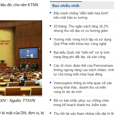
 liệu đó; cho nên KTNN
Đọc nhiều nhất
Đấu tranh chống "diễn biến hòa bình"
trên mặt trận tư tưởng
10 tháng: Thu ngân sách tăng 16,2%
nhưng thu nội địa có xu hướng giảm
Vướng mắc trong trích lập và sử dụng
Quỹ Phát triển khoa học công nghệ
Đại biểu Quốc hội “hiến kế” xử lý tình
trạng lãng phí đất đai, tài sản công
Các tổ chức đoàn thể của Petrovietnam
không ngừng nâng cao trách nhiệm, tính
tự chủ trong triển khai hoạt động
Vietsovpetro thông tin khả quan về sản
lượng khai thác, doanh thu và triển
vọng từ dự án mới
a XIV - Nguồn: TTXVN
Đã cơ bản khắc phục sự chồng chéo
trong kế hoạch thanh tra, kiểm toán
ề bí mật của DN, đơn vị, bí
Thu hồi tài sản tham nhũng vẫn đạt tỷ lệ