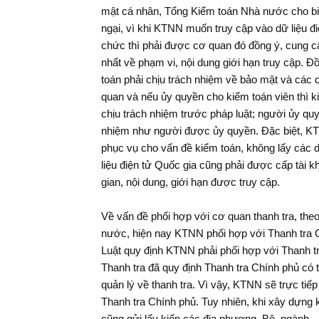
mật cá nhân, Tổng Kiểm toán Nhà nước cho bi
ngại, vì khi KTNN muốn truy cập vào dữ liệu đ
chức thì phải được cơ quan đó đồng ý, cung cấ
nhất về phạm vi, nội dung giới hạn truy cập. 
toán phải chịu trách nhiệm về bảo mật và các q
quan và nếu ủy quyền cho kiểm toán viên thì k
chịu trách nhiệm trước pháp luật; người ủy quy
nhiệm như người được ủy quyền. Đặc biệt, KTNN 
phục vụ cho vấn đề kiểm toán, không lấy các d
liệu điện tử Quốc gia cũng phải được cấp tài k
gian, nội dung, giới hạn được truy cập.
Về vấn đề phối hợp với cơ quan thanh tra, th
nước, hiện nay KTNN phối hợp với Thanh tra C
Luật quy định KTNN phải phối hợp với Thanh tr
Thanh tra đã quy định Thanh tra Chính phủ có 
quản lý về thanh tra. Vì vậy, KTNN sẽ trực tiếp
Thanh tra Chính phủ. Tuy nhiên, khi xây dựng
cũng gửi lấy kiến các địa phương, Bộ, ngành.