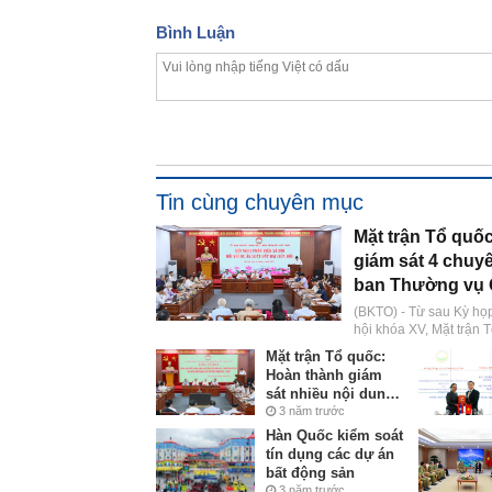
Bình Luận
Tin cùng chuyên mục
Mặt trận Tổ quố
giám sát 4 chuy
ban Thường vụ 
(BKTO) - Từ sau Kỳ họp
hội khóa XV, Mặt trận
chủ trì và phối hợp gi
Mặt trận Tổ quốc:
Ủy ban Thường vụ Quốc
Hoàn thành giám
theo Chương trình, Qu
sát nhiều nội dung
các cơ quan hữu quan.
được nhân dân
3 năm trước
quan tâm
Hàn Quốc kiểm soát
tín dụng các dự án
bất động sản
3 năm trước