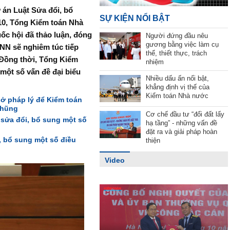
 án Luật Sửa đổi, bổ
SỰ KIỆN NỔI BẬT
10, Tổng Kiểm toán Nhà
c hội đã thảo luận, đóng
Người đứng đầu nêu
gương bằng việc làm cụ
TNN sẽ nghiêm túc tiếp
thể, thiết thực, trách
. Đồng thời, Tổng Kiểm
nhiệm
 một số vấn đề đại biểu
Nhiều dấu ấn nổi bật,
khẳng định vị thế của
Kiểm toán Nhà nước
sở pháp lý để Kiểm toán
nhũng
Cơ chế đầu tư “đổi đất lấy
sửa đổi, bổ sung một số
hạ tầng” - những vấn đề
đặt ra và giải pháp hoàn
, bổ sung một số điều
thiện
Video