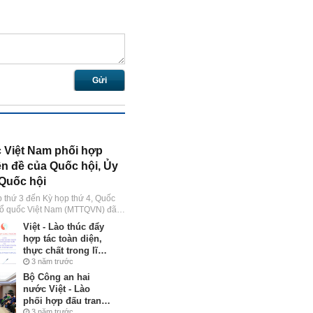
Gửi
c Việt Nam phối hợp
ên đề của Quốc hội, Ủy
Quốc hội
 thứ 3 đến Kỳ họp thứ 4, Quốc
 Tổ quốc Việt Nam (MTTQVN) đã
ám sát 4 chuyên đề của Quốc hội,
Việt - Lào thúc đẩy
 hội và các hoạt động giám sát
hợp tác toàn diện,
y chế phối hợp giữa MTTQVN với
thực chất trong lĩnh
vực tài nguyên và
3 năm trước
môi trường
Bộ Công an hai
nước Việt - Lào
phối hợp đấu tranh
có hiệu quả với
3 năm trước