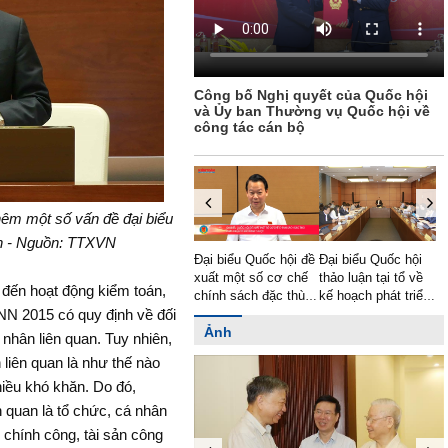
Công bố Nghị quyết của Quốc hội
và Ủy ban Thường vụ Quốc hội về
công tác cán bộ
hêm một số vấn đề đại biểu
ận - Nguồn: TTXVN
g KTNN Vũ
Đại biểu Quốc hội đề
Đại biểu Quốc hội
KTNN khu vực VI kỷ
tiếp đoàn
xuất một số cơ chế
thảo luận tại tổ về
niệm 15 năm thành
 đến hoạt động kiểm toán,
c của CAAF
chính sách đặc thù
kế hoạch phát triển
lập
phát triển TP. Buôn
kinh tế - xã hội năm
NN 2015 có quy định về đối
Ma Thuột
2022
Ảnh
nhân liên quan. Tuy nhiên,
 liên quan là như thế nào
hiều khó khăn. Do đó,
n quan là tổ chức, cá nhân
i chính công, tài sản công