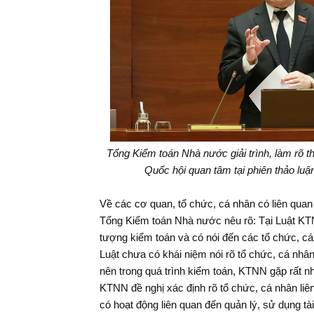
Tổng Kiểm toán Nhà nước giải trình, làm rõ t
Quốc hội quan tâm tại phiên thảo lu
Phó Tổn
Văn Họa 
Về các cơ quan, tổ chức, cá nhân có liên quan
công tá
Tổng Kiểm toán Nhà nước nêu rõ: Tại Luật KT
tượng kiểm toán và có nói đến các tổ chức, cá 
Luật chưa có khái niệm nói rõ tổ chức, cá nhân
nên trong quá trình kiểm toán, KTNN gặp rất n
KTNN đề nghị xác định rõ tổ chức, cá nhân liê
có hoạt động liên quan đến quản lý, sử dụng tà