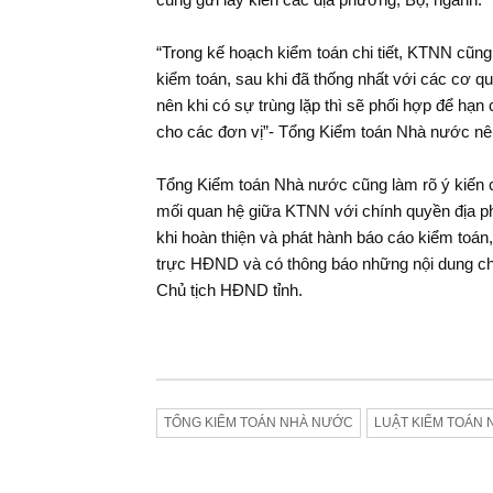
“Trong kế hoạch kiểm toán chi tiết, KTNN cũng
kiểm toán, sau khi đã thống nhất với các cơ qu
nên khi có sự trùng lặp thì sẽ phối hợp để hạn 
cho các đơn vị”- Tổng Kiểm toán Nhà nước nê
Tổng Kiểm toán Nhà nước cũng làm rõ ý kiến c
mối quan hệ giữa KTNN với chính quyền địa p
khi hoàn thiện và phát hành báo cáo kiểm toá
trực HĐND và có thông báo những nội dung chủ
Chủ tịch HĐND tỉnh.
Chọn đ
Nâng cao năng lực, hiệu quả trong
phần 
hoạt động kiểm toán"
phát t
TỔNG KIỂM TOÁN NHÀ NƯỚC
LUẬT KIỂM TOÁN