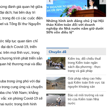
ừng đánh giá quan hệ giữa
ại dịch; hai bên duy trì
ết định chỉ định Bí thư Ban
Đảng, Phó Tổng Kiểm toán
t, trong đó có các cuộc điện
Những hình ảnh đáng chú ý tại Hội
c phụ trách"
nel và Tổng Bí thư Nguyễn
thảo Kiểm toán đối với doanh
nghiệp do Nhà nước nắm giữ dưới
50% vốn điều lệ"
ớc tiếp tục quan tâm chỉ
ại dịch Covid-19, triển
Chuyên đề
c trên mọi lĩnh vực, trong
 chương trình phát triển sản
Kiểm tra, đối chiếu thuế
trong Kiểm toán ngân
n quan hệ thương mại và đầu
sách địa phương - thực
trạng và giải pháp
Giải pháp nâng cao hiệu
uba trong ứng phó với đại
quả Kiểm toán lĩnh vực tài
nguyên khoáng sản
ên trong cung ứng và chuyển
Cuba cho Việt Nam; khẳng
Bảo vệ môi trường và vai
ề vắc xin phòng Covid-19 sẽ
trò của Kiểm toán Nhà
nước
hai nước trong tình hình