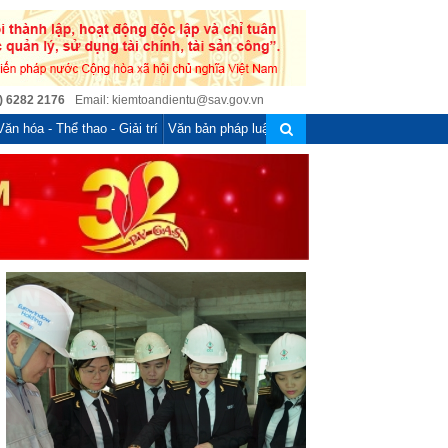
) 6282 2176
Email: kiemtoandientu@sav.gov.vn
Văn hóa - Thể thao - Giải trí
Văn bản pháp luật