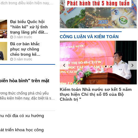
 địch trong điều kiện hiện nay,
á trên mặt trận tư tưởng có ý
iệt Nam xây dựng các giải pháp
cách toàn diện, hiệu quả.
Đại biểu Quốc hội
“hiến kế” xử lý tình
trạng lãng phí đất
CÔNG LUẬN VÀ KIỂM TOÁN
đai, tài sản công
3 năm trước
Đã cơ bản khắc
phục sự chồng
chéo trong kế
hoạch thanh tra,
3 năm trước
kiểm toán
biến hòa bình" trên mặt
aphic]: Chân dung tân Tổng
Kiểm toán Nhà nước sơ kết 5 năm
ương thức chống phá chủ yếu
án Nhà nước Trần Sỹ
thực hiện Chỉ thị số 05 của Bộ
điều kiện hiện nay, đặc biệt là sự
Chính trị "
ng có ý nghĩa quan trọng để Việt
 phòng chống DBHB một cách
hu nội địa có xu hướng
át triển khoa học công