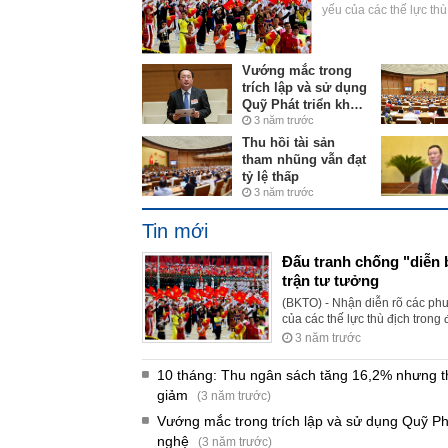
yếu của các thế lực thù
đặc biệt là sự chống ph
nghĩa quan trọng để V
phòng chống DBHB một 
Vướng mắc trong
trích lập và sử dụng
Quỹ Phát triển khoa
học công nghệ
3 năm trước
Thu hồi tài sản
tham nhũng vẫn đạt
tỷ lệ thấp
3 năm trước
Tin mới
Đấu tranh chống "diễn 
trận tư tưởng
[Infogr
(BKTO) - Nhận diễn rõ các ph
Kiểm to
Chọn đúng, trúng lĩnh vực, góp
lực, hiệu quả trong
của các thế lực thù địch trong 
Thanh"
phần tháo gỡ các “điểm nghẽn”
 toán"
chống phá trên mặt trận tư tưở
3 năm trước
phát triển"
Nam xây dựng các giải pháp
toàn diện, hiệu quả.
10 tháng: Thu ngân sách tăng 16,2% nhưng t
giảm
(3 năm trước)
Vướng mắc trong trích lập và sử dụng Quỹ Ph
nghệ
(3 năm trước)