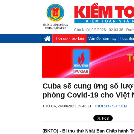
Chủ Nhật, 9/8/2026 - 02:03:38
Đườ
Thời sự - Sự kiện
Vấn đề hôm nay
Hoạt độ
Cuba sẽ cung ứng số lượ
phòng Covid-19 cho Việt
THỨ BA, 24/08/2021 19:46:21 |
THỜI SỰ - SỰ KIỆN
(BKTO) - Bí thư thứ Nhất Ban Chấp hành 