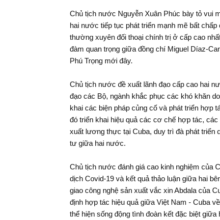
Chủ tịch nước Nguyễn Xuân Phúc bày tỏ vui m
hai nước tiếp tục phát triển mạnh mẽ bất chấp đ
Trao quy
Cán sự 
thường xuyên đối thoại chính trị ở cấp cao nhấ
nhà nướ
đàm quan trọng giữa đồng chí Miguel Díaz-Ca
i thảo “Phòng,
ng và vai trò của
Phú Trọng mới đây.
Tổng Bí thư Nguyễn Phú Trọng chủ
 nước""
trì họp Ban Chỉ đạo Trung ương về
phòng, chống tham nhũng, tiêu cực
Chủ tịch nước đề xuất lãnh đạo cấp cao hai nư
"
đạo các Bộ, ngành khắc phục các khó khăn do đ
khai các biện pháp củng cố và phát triển hợp tá
đó triển khai hiệu quả các cơ chế hợp tác, các
xuất lương thực tại Cuba, duy trì đà phát triể
tư giữa hai nước.
Chủ tịch nước đánh giá cao kinh nghiệm của C
dịch Covid-19 và kết quả thảo luận giữa hai b
giao công nghệ sản xuất vắc xin Abdala của 
định hợp tác hiệu quả giữa Việt Nam - Cuba v
thể hiện sống động tình đoàn kết đặc biệt giữa 