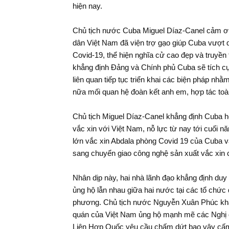
hiện nay.
Chủ tịch nước Cuba Miguel Díaz-Canel cảm 
dân Việt Nam đã viện trợ gạo giúp Cuba vượt 
Covid-19, thể hiện nghĩa cử cao đẹp và truyền 
khẳng định Đảng và Chính phủ Cuba sẽ tích c
liên quan tiếp tục triển khai các biện pháp nhằ
nữa mối quan hệ đoàn kết anh em, hợp tác toà
Chủ tịch Miguel Díaz-Canel khẳng định Cuba hế
vắc xin với Việt Nam, nỗ lực từ nay tới cuối 
lớn vắc xin Abdala phòng Covid 19 của Cuba 
sang chuyển giao công nghệ sản xuất vắc xin 
Nhân dịp này, hai nhà lãnh đạo khẳng định duy 
ủng hộ lẫn nhau giữa hai nước tại các tổ chức 
phương. Chủ tịch nước Nguyễn Xuân Phúc khẳ
quán của Việt Nam ủng hộ mạnh mẽ các Nghị 
Liên Hợp Quốc yêu cầu chấm dứt bao vây cấm