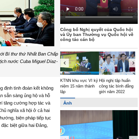
Công bố Nghị quyết của Quốc hội
và Ủy ban Thường vụ Quốc hội về
công tác cán bộ
ới Bí thư thứ Nhất Ban Chấp
ịch nước Cuba Miguel Díaz-
G
Quốc hội đề
Đại biểu Quốc hội
KTNN khu vực VI kỷ
Hội nghị tập huấn
 số cơ chế
thảo luận tại tổ về
niệm 15 năm thành
công tác bình đẳng
g định tình đoàn kết không
h đặc thù
kế hoạch phát triển
lập
giới năm 2022
ần sẵn sàng ủng hộ và hỗ
n TP. Buôn
kinh tế - xã hội năm
2022
Ảnh
trí tăng cường hợp tác và
Chủ nghĩa xã hội ở cả hai
hướng, biện pháp tiếp tục
đặc biệt giữa hai Đảng,