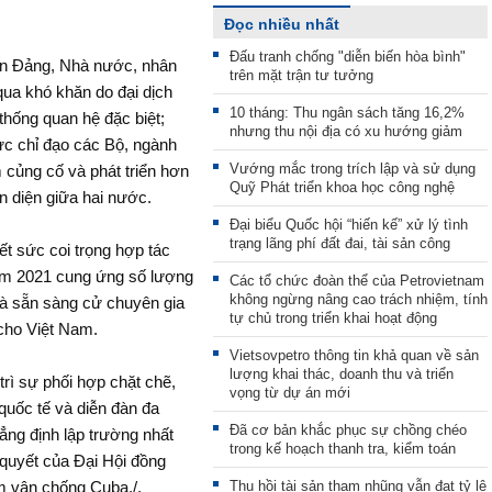
Đọc nhiều nhất
Đấu tranh chống "diễn biến hòa bình"
ơn Đảng, Nhà nước, nhân
trên mặt trận tư tưởng
qua khó khăn do đại dịch
10 tháng: Thu ngân sách tăng 16,2%
thống quan hệ đặc biệt;
nhưng thu nội địa có xu hướng giảm
ực chỉ đạo các Bộ, ngành
Vướng mắc trong trích lập và sử dụng
m củng cố và phát triển hơn
Quỹ Phát triển khoa học công nghệ
n diện giữa hai nước.
Đại biểu Quốc hội “hiến kế” xử lý tình
trạng lãng phí đất đai, tài sản công
t sức coi trọng hợp tác
năm 2021 cung ứng số lượng
Các tổ chức đoàn thể của Petrovietnam
không ngừng nâng cao trách nhiệm, tính
và sẵn sàng cử chuyên gia
tự chủ trong triển khai hoạt động
cho Việt Nam.
Vietsovpetro thông tin khả quan về sản
lượng khai thác, doanh thu và triển
trì sự phối hợp chặt chẽ,
vọng từ dự án mới
quốc tế và diễn đàn đa
Đã cơ bản khắc phục sự chồng chéo
ng định lập trường nhất
trong kế hoạch thanh tra, kiểm toán
quyết của Đại Hội đồng
Thu hồi tài sản tham nhũng vẫn đạt tỷ lệ
 vận chống Cuba./.