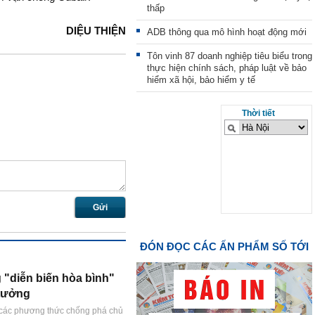
thấp
DIỆU THIỆN
ADB thông qua mô hình hoạt động mới
Tôn vinh 87 doanh nghiệp tiêu biểu trong
thực hiện chính sách, pháp luật về bảo
hiểm xã hội, bảo hiểm y tế
Thời tiết
Gửi
ĐÓN ĐỌC CÁC ẤN PHẨM SỐ TỚI
 "diễn biến hòa bình"
 tưởng
 các phương thức chống phá chủ