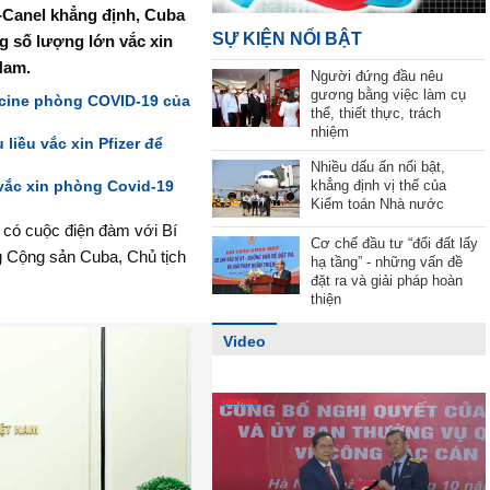
-Canel khẳng định, Cuba
SỰ KIỆN NỔI BẬT
g số lượng lớn vắc xin
Nam.
Người đứng đầu nêu
gương bằng việc làm cụ
cine phòng COVID-19 của
thể, thiết thực, trách
nhiệm
liều vắc xin Pfizer để
Nhiều dấu ấn nổi bật,
khẳng định vị thế của
 vắc xin phòng Covid-19
Kiểm toán Nhà nước
 có cuộc điện đàm với Bí
Cơ chế đầu tư “đổi đất lấy
 Cộng sản Cuba, Chủ tịch
hạ tầng” - những vấn đề
đặt ra và giải pháp hoàn
thiện
Video