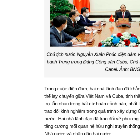
Chủ tịch nước Nguyễn Xuân Phúc điện đàm v
hành Trung ương Đảng Cộng sản Cuba, Chủ t
Canel. Ảnh: BN
Phó Tổng KTNN Vũ
Đại biểu 
Văn Họa tiếp đoàn
xuất một
Trong cuộc điện đàm, hai nhà lãnh đạo đã khẳn
công tác của CAAF
chính sác
thể lay chuyển giữa Việt Nam và Cuba, tinh th
phát triể
Ma Thuột
trợ lẫn nhau trong bất cứ hoàn cảnh nào, nhất 
trao đổi kinh nghiệm trong quá trình xây dựng 
nước. Hai nhà lãnh đạo đã trao đổi về phương 
tăng cường mối quan hệ hữu nghị truyền thống 
Nhà nước và nhân dân hai nước.