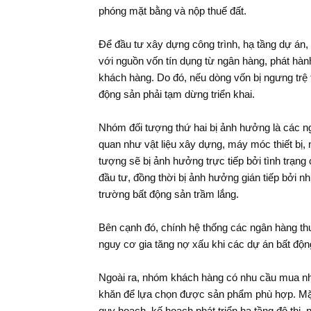
phóng mặt bằng và nộp thuế đất.
Để đầu tư xây dựng công trình, hạ tầng dự án, 
với nguồn vốn tín dụng từ ngân hàng, phát hành
khách hàng. Do đó, nếu dòng vốn bị ngưng trệ t
động sản phải tạm dừng triển khai.
Nhóm đối tượng thứ hai bị ảnh hưởng là các n
quan như vật liệu xây dựng, máy móc thiết bị,
tượng sẽ bị ảnh hưởng trực tiếp bởi tình trạn
đầu tư, đồng thời bị ảnh hưởng gián tiếp bởi n
trường bất động sản trầm lắng.
Bên cạnh đó, chính hệ thống các ngân hàng th
nguy cơ gia tăng nợ xấu khi các dự án bất độn
Ngoài ra, nhóm khách hàng có nhu cầu mua nh
khăn để lựa chọn được sản phẩm phù hợp. Mặ
quy hoạch, kế hoạch phát triển hạ tầng đô thị,