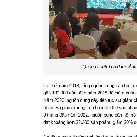
Quang cảnh Tọa đàm. Ảnh
Phó Tổng KTNN Vũ
Đại biểu Quốc hội đề
Đại biểu 
Văn Họa tiếp đoàn
xuất một số cơ chế
thảo luận 
Cụ thể, năm 2018, tổng nguồn cung căn hộ mới 
công tác của CAAF
chính sách đặc thù
kế hoạch 
gần 180.000 căn, đến năm 2019 đã giảm xuống
phát triển TP. Buôn
kinh tế -
Năm 2020, nguồn cung này tiếp tục sụt giảm c
Ma Thuột
2022
phẩm và giảm xuống còn hơn 50.000 sản phẩ
9 tháng đầu năm 2022, nguồn cung căn hộ mới 
đạt khoảng hơn 32.200 sản phẩm, giảm 30% s
Nguồn cung sụt giảm nghiêm trọng khiến giá b