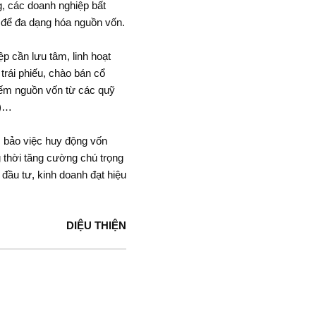
g, các doanh nghiệp bất
 để đa dạng hóa nguồn vốn.
p cần lưu tâm, linh hoạt
rái phiếu, chào bán cổ
kiếm nguồn vốn từ các quỹ
T)…
 bảo việc huy động vốn
 thời tăng cường chú trọng
 đầu tư, kinh doanh đạt hiệu
DIỆU THIỆN