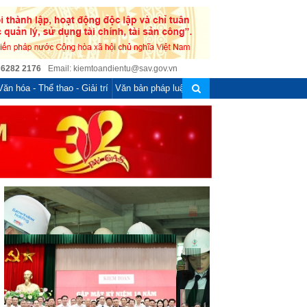
 6282 2176
Email: kiemtoandientu@sav.gov.vn
Văn hóa - Thể thao - Giải trí
Văn bản pháp luật