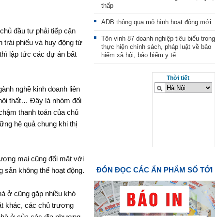
thấp
ADB thông qua mô hình hoạt động mới
chủ đầu tư phải tiếp cận
Tôn vinh 87 doanh nghiệp tiêu biểu trong
 trái phiếu và huy động từ
thực hiện chính sách, pháp luật về bảo
hì lập tức các dự án bất
hiểm xã hội, bảo hiểm y tế
Thời tiết
gành nghề kinh doanh liên
 nội thất… Đây là nhóm đối
g chậm thanh toán của chủ
hững hệ quả chung khi thị
ương mại cũng đối mặt với
ĐÓN ĐỌC CÁC ẤN PHẨM SỐ TỚI
g sản không thể hoạt động.
à ở cũng gặp nhiều khó
t khác, các chủ trương
 nhà ở của các địa phương