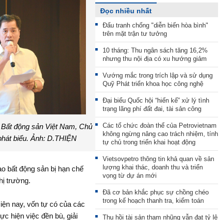
Đọc nhiều nhất
Đấu tranh chống "diễn biến hòa bình"
trên mặt trận tư tưởng
10 tháng: Thu ngân sách tăng 16,2%
nhưng thu nội địa có xu hướng giảm
Vướng mắc trong trích lập và sử dụng
Quỹ Phát triển khoa học công nghệ
Đại biểu Quốc hội “hiến kế” xử lý tình
trạng lãng phí đất đai, tài sản công
Các tổ chức đoàn thể của Petrovietnam
 Bất động sản Việt Nam, Chủ
không ngừng nâng cao trách nhiệm, tính
 phát biểu. Ảnh: D.THIỆN
tự chủ trong triển khai hoạt động
Vietsovpetro thông tin khả quan về sản
lượng khai thác, doanh thu và triển
o bất động sản bị hạn chế
vọng từ dự án mới
hị trường.
Đã cơ bản khắc phục sự chồng chéo
trong kế hoạch thanh tra, kiểm toán
Hiện nay, vốn tự có của các
c hiện việc đền bù, giải
Thu hồi tài sản tham nhũng vẫn đạt tỷ lệ