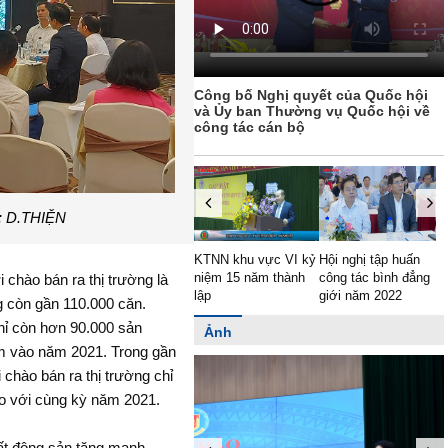
Công bố Nghị quyết của Quốc hội
và Ủy ban Thường vụ Quốc hội về
công tác cán bộ
: D.THIỆN
Quốc hội
KTNN khu vực VI kỷ
Hội nghị tập huấn
Kiểm toán nhà nước
tại tổ về
niệm 15 năm thành
công tác bình đẳng
tổ chức hội nghị giao
chào bán ra thị trường là
phát triển
lập
giới năm 2022
ban công tác tháng
 còn gần 110.000 căn.
 xã hội năm
9, triển khai nhiệm vụ
hỉ còn hơn 90.000 sản
Ảnh
công tác tháng 10
năm 2022
m vào năm 2021. Trong gần
chào bán ra thị trường chỉ
o với cùng kỳ năm 2021.
ất động sản tăng mạnh,