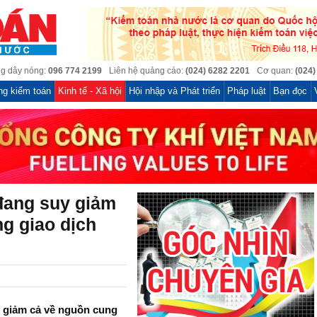
g dây nóng:
096 774 2199
Liên hệ quảng cáo:
(024) 6282 2201
Cơ quan:
(024)
ng kiểm toán
Kinh tế - Xã hội
Hội nhập và Phát triển
Pháp luật
Bạn đọc
đang suy giảm
g giao dịch
y giảm cả về nguồn cung