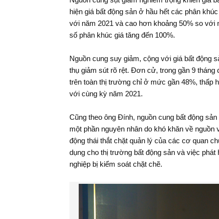
hiện giá bất động sản ở hầu hết các phân khú
với năm 2021 và cao hơn khoảng 50% so với n
Trao quyết định chỉ định Bí thư Ban
Cán sự Đảng, Phó Tổng Kiểm toán
số phân khúc giá tăng đến 100%.
Những h
nhà nước phụ trách"
thảo Ki
nghiệp 
Nguồn cung suy giảm, cộng với giá bất động sả
uyễn Phú Trọng chủ
50% vốn
thụ giảm sút rõ rệt. Đơn cử, trong gần 9 tháng
ỉ đạo Trung ương về
ham nhũng, tiêu cực
trên toàn thị trường chỉ ở mức gần 48%, thấp 
với cùng kỳ năm 2021.
Cũng theo ông Đính, nguồn cung bất động sản t
một phần nguyên nhân do khó khăn về nguồn v
động thái thắt chặt quản lý của các cơ quan ch
dụng cho thị trường bất động sản và việc phát 
nghiệp bị kiểm soát chặt chẽ.