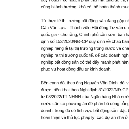
cũng bị ảnh hưởng, khó có thể hoàn thành mục
Từ thực tế thị trường bất động sản đang gặp n
Cấn Văn Lực - Thành viên Hội đồng Tư vấn chín
quốc gia - cho rằng, Chính phủ cần sớm ban hà
định số 153/2020/NĐ-CP quy định về chào bán, 
nghiệp riêng lẻ tại thị trường trong nước và ch
nghiệp ra thị trường quốc tế, để các doanh ngh
nghiệp bất động sản có thể đẩy mạnh phát hành
phục vụ hoạt động đầu tư kinh doanh.
[Infographic]: Chân dung tân Tổng
Bên cạnh đó, theo ông Nguyễn Văn Đính, đối với
Kiểm to
Kiểm toán Nhà nước Trần Sỹ
thực hiệ
được triển khai theo Nghị định 31/2022/NĐ-C
ng lĩnh vực, góp
Thanh"
Chính tr
ác “điểm nghẽn”
tư 03/2022/TT-NHNN của Ngân hàng Nhà nước
nước cần có phương án để phân bổ công bằng 
doanh, trong đó có lĩnh vực bất động sản, đặc b
hoàn thiện về thủ tục pháp lý, các dự án nhà ở 