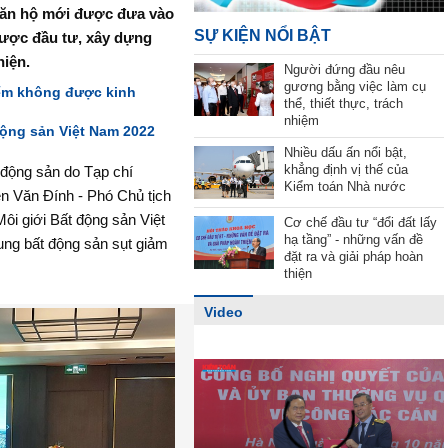
 căn hộ mới được đưa vào
SỰ KIỆN NỔI BẬT
ược đầu tư, xây dựng
hiện.
Người đứng đầu nêu
gương bằng việc làm cụ
iểm không được kinh
thể, thiết thực, trách
nhiệm
động sản Việt Nam 2022
Nhiều dấu ấn nổi bật,
khẳng định vị thế của
 động sản do Tạp chí
Kiểm toán Nhà nước
n Văn Đính - Phó Chủ tịch
ôi giới Bất động sản Việt
Cơ chế đầu tư “đổi đất lấy
hạ tầng” - những vấn đề
ung bất động sản sụt giảm
đặt ra và giải pháp hoàn
thiện
Video