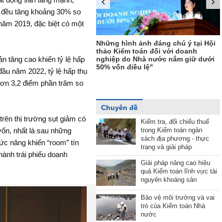
c đều tăng khoảng 30% so
ăm 2019, đặc biệt có một
Những hình ảnh ấn tượng tại Lễ kỷ
ình ảnh đáng chú ý tại Hội
niệm 10 năm Báo Kiểm toán ra số
ểm toán đối với doanh
đầu tiên"
do Nhà nước nắm giữ dưới
n tăng cao khiến tỷ lệ hấp
 điều lệ"
 đầu năm 2022, tỷ lệ hấp thụ
hơn 3,2 điểm phần trăm so
Chuyên đề
rên thị trường sụt giảm có
Kiểm tra, đối chiếu thuế
trong Kiểm toán ngân
ốn, nhất là sau những
sách địa phương - thực
ức năng khiến “room” tín
trạng và giải pháp
hành trái phiếu doanh
Giải pháp nâng cao hiệu
quả Kiểm toán lĩnh vực tài
nguyên khoáng sản
Bảo vệ môi trường và vai
trò của Kiểm toán Nhà
nước