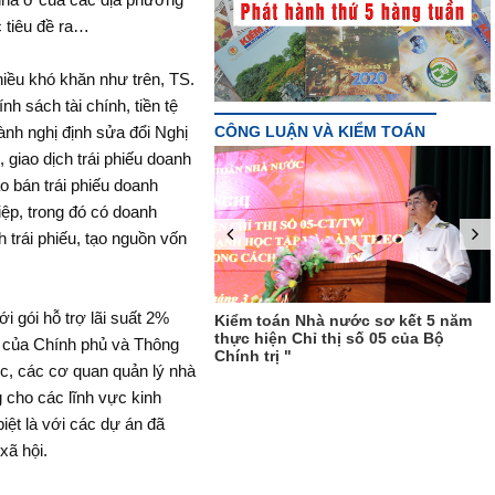
 tiêu đề ra…
hiều khó khăn như trên, TS.
h sách tài chính, tiền tệ
CÔNG LUẬN VÀ KIỂM TOÁN
nh nghị định sửa đổi Nghị
giao dịch trái phiếu doanh
ào bán trái phiếu doanh
iệp, trong đó có doanh
 trái phiếu, tạo nguồn vốn
 gói hỗ trợ lãi suất 2%
Sửa đổi Luật Kiểm toán Nhà nước:
án Nhà nước sơ kết 5 năm
Nên bổ sung quy định về kiểm toán
n Chỉ thị số 05 của Bộ
P của Chính phủ và Thông
nội bộ"
ị "
, các cơ quan quản lý nhà
cho các lĩnh vực kinh
iệt là với các dự án đã
xã hội.